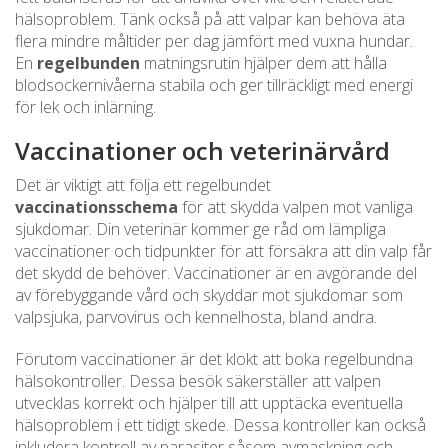
hälsoproblem. Tänk också på att valpar kan behöva äta
flera mindre måltider per dag jämfört med vuxna hundar.
En
regelbunden
matningsrutin hjälper dem att hålla
blodsockernivåerna stabila och ger tillräckligt med energi
för lek och inlärning.
Vaccinationer och veterinärvård
Det är viktigt att följa ett regelbundet
vaccinationsschema
för att skydda valpen mot vanliga
sjukdomar. Din veterinär kommer ge råd om lämpliga
vaccinationer och tidpunkter för att försäkra att din valp får
det skydd de behöver. Vaccinationer är en avgörande del
av förebyggande vård och skyddar mot sjukdomar som
valpsjuka, parvovirus och kennelhosta, bland andra.
Förutom vaccinationer är det klokt att boka regelbundna
hälsokontroller. Dessa besök säkerställer att valpen
utvecklas korrekt och hjälper till att upptäcka eventuella
hälsoproblem i ett tidigt skede. Dessa kontroller kan också
inkludera kontroll av parasiter såsom avmaskning och