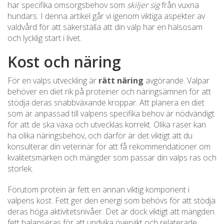
har specifika omsorgsbehov som
skiljer sig
från vuxna
hundars. I denna artikel går vi igenom viktiga aspekter av
valdvård för att säkerställa att din valp har en hälsosam
och lycklig start i livet.
Kost och näring
För en valps utveckling är
rätt näring
avgörande. Valpar
behöver en diet rik på proteiner och näringsämnen för att
stödja deras snabbväxande kroppar. Att planera en diet
som är anpassad till valpens specifika behov är nödvändigt
för att de ska växa och utvecklas korrekt. Olika raser kan
ha olika näringsbehov, och därför är det viktigt att du
konsulterar din veterinär för att få rekommendationer om
kvalitetsmärken och mängder som passar din valps ras och
storlek.
Förutom protein är fett en annan viktig komponent i
valpens kost. Fett ger den energi som behövs för att stödja
deras höga aktivitetsnivåer. Det är dock viktigt att mängden
fett balanseras för att undvika övervikt och relaterade