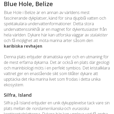
Blue Hole, Belize
Blue Hole i Belize är en annan av världens mest
fascinerande dykplatser, känd för sina djupblå vatten och
spektakulära undervattenformationer. Detta stora
undervattenssinkhål är en magnet för dykentusiaster från
hela världen. Dykare här kan utforska väggar av
stalaktiter
och få möjlighet att möta marina arter såsom den
karibiska revhajen
.
Denna plats erbjuder dramatiska vyer och en utmaning för
de mest erfarna dykarna. Det är också en plats där geologi
och marinbiologi möts i en perfekt symbios. Det kristallklara
vattnet ger en enastående sikt som tillåter dykare att
upptäcka det rika marina livet som frodas i detta unika
ekosystem.
Silfra, Island
Silfra på Island erbjuder en unik dykupplevelse tack vare sin
plats mellan de
nordamerikanska
och
eurasiska
kontinentalplattorna. Dykare här kan uppleva vad få andra