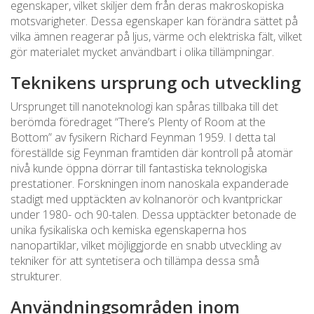
egenskaper, vilket skiljer dem från deras makroskopiska
motsvarigheter. Dessa egenskaper kan förändra sättet på
vilka ämnen reagerar på ljus, värme och elektriska fält, vilket
gör materialet mycket användbart i olika tillämpningar.
Teknikens ursprung och utveckling
Ursprunget till nanoteknologi kan spåras tillbaka till det
berömda föredraget “There’s Plenty of Room at the
Bottom” av fysikern Richard Feynman 1959. I detta tal
föreställde sig Feynman framtiden där kontroll på atomär
nivå kunde öppna dörrar till fantastiska teknologiska
prestationer. Forskningen inom nanoskala expanderade
stadigt med upptäckten av kolnanorör och kvantprickar
under 1980- och 90-talen. Dessa upptäckter betonade de
unika fysikaliska och kemiska egenskaperna hos
nanopartiklar, vilket möjliggjorde en snabb utveckling av
tekniker för att syntetisera och tillämpa dessa små
strukturer.
Användningsområden inom