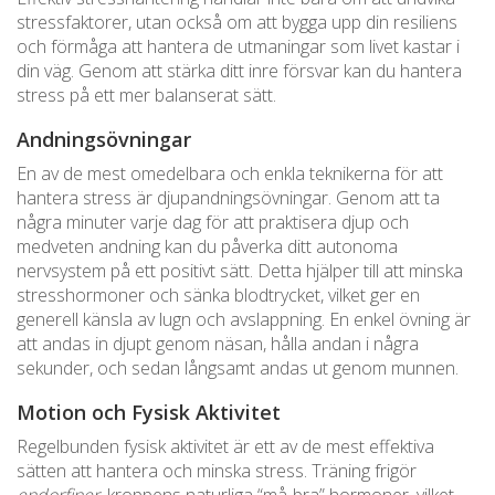
stressfaktorer, utan också om att bygga upp din resiliens
och förmåga att hantera de utmaningar som livet kastar i
din väg. Genom att stärka ditt inre försvar kan du hantera
stress på ett mer balanserat sätt.
Andningsövningar
En av de mest omedelbara och enkla teknikerna för att
hantera stress är djupandningsövningar. Genom att ta
några minuter varje dag för att praktisera djup och
medveten andning kan du påverka ditt autonoma
nervsystem på ett positivt sätt. Detta hjälper till att minska
stresshormoner och sänka blodtrycket, vilket ger en
generell känsla av lugn och avslappning. En enkel övning är
att andas in djupt genom näsan, hålla andan i några
sekunder, och sedan långsamt andas ut genom munnen.
Motion och Fysisk Aktivitet
Regelbunden fysisk aktivitet är ett av de mest effektiva
sätten att hantera och minska stress. Träning frigör
endorfiner
, kroppens naturliga “må-bra” hormoner, vilket