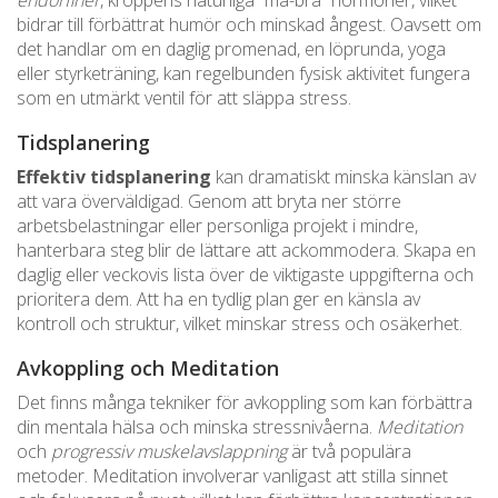
bidrar till förbättrat humör och minskad ångest. Oavsett om
det handlar om en daglig promenad, en löprunda, yoga
eller styrketräning, kan regelbunden fysisk aktivitet fungera
som en utmärkt ventil för att släppa stress.
Tidsplanering
Effektiv tidsplanering
kan dramatiskt minska känslan av
att vara överväldigad. Genom att bryta ner större
arbetsbelastningar eller personliga projekt i mindre,
hanterbara steg blir de lättare att ackommodera. Skapa en
daglig eller veckovis lista över de viktigaste uppgifterna och
prioritera dem. Att ha en tydlig plan ger en känsla av
kontroll och struktur, vilket minskar stress och osäkerhet.
Avkoppling och Meditation
Det finns många tekniker för avkoppling som kan förbättra
din mentala hälsa och minska stressnivåerna.
Meditation
och
progressiv muskelavslappning
är två populära
metoder. Meditation involverar vanligast att stilla sinnet