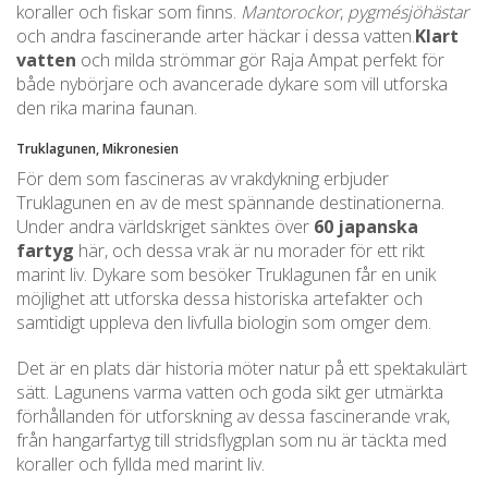
koraller och fiskar som finns.
Mantorockor
,
pygmésjöhästar
och andra fascinerande arter häckar i dessa vatten.
Klart
vatten
och milda strömmar gör Raja Ampat perfekt för
både nybörjare och avancerade dykare som vill utforska
den rika marina faunan.
Truklagunen, Mikronesien
För dem som fascineras av vrakdykning erbjuder
Truklagunen en av de mest spännande destinationerna.
Under andra världskriget sänktes över
60 japanska
fartyg
här, och dessa vrak är nu morader för ett rikt
marint liv. Dykare som besöker Truklagunen får en unik
möjlighet att utforska dessa historiska artefakter och
samtidigt uppleva den livfulla biologin som omger dem.
Det är en plats där historia möter natur på ett spektakulärt
sätt. Lagunens varma vatten och goda sikt ger utmärkta
förhållanden för utforskning av dessa fascinerande vrak,
från hangarfartyg till stridsflygplan som nu är täckta med
koraller och fyllda med marint liv.