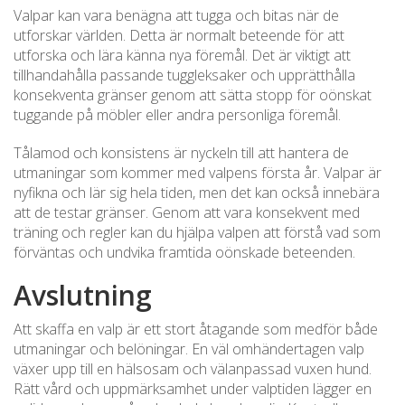
Valpar kan vara benägna att tugga och bitas när de
utforskar världen. Detta är normalt beteende för att
utforska och lära känna nya föremål. Det är viktigt att
tillhandahålla passande tuggleksaker och upprätthålla
konsekventa gränser genom att sätta stopp för oönskat
tuggande på möbler eller andra personliga föremål.
Tålamod och konsistens är nyckeln till att hantera de
utmaningar som kommer med valpens första år. Valpar är
nyfikna och lär sig hela tiden, men det kan också innebära
att de testar gränser. Genom att vara konsekvent med
träning och regler kan du hjälpa valpen att förstå vad som
förväntas och undvika framtida oönskade beteenden.
Avslutning
Att skaffa en valp är ett stort åtagande som medför både
utmaningar och belöningar. En väl omhändertagen valp
växer upp till en hälsosam och välanpassad vuxen hund.
Rätt vård och uppmärksamhet under valptiden lägger en