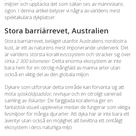
miljöer och upptäcka det som sällan ses av människans
ögon. I denna artikel belyser vi några av världens mest
spektakulära dykplatser.
Stora barriärrevet, Australien
Stora barriärrevet, beläget utanför Australiens nordöstra
kust, är ett av naturens mest imponerande underverk. Det
är världens största korallrevsssystem och sträcker sig över
cirka
2 300 kilometer
. Detta enorma ekosystem är inte
bara hem för en otrolig mångfald av marina arter utan
också en viktig del av den globala miljön.
Dykare som utforskar detta område kan förvänta sig att
möta
sjösköldpaddor
,
revhajar
och en otroligt varierad
samling av
fiskarter
. De färgglada korallerna ger en
fantastisk visuell upplevelse medan de fungerar som viktiga
livsmiljöer för många djurarter. Att dyka här är inte bara ett
äventyr utan också en möjlighet att bevittna ett ömtåligt
ekosystem i dess naturliga miljö.