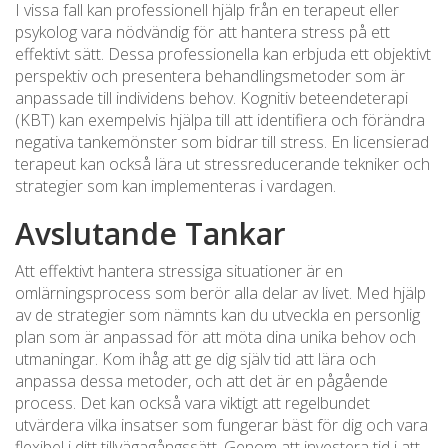
I vissa fall kan professionell hjälp från en terapeut eller
psykolog vara nödvändig för att hantera stress på ett
effektivt sätt. Dessa professionella kan erbjuda ett objektivt
perspektiv och presentera behandlingsmetoder som är
anpassade till individens behov. Kognitiv beteendeterapi
(KBT) kan exempelvis hjälpa till att identifiera och förändra
negativa tankemönster som bidrar till stress. En licensierad
terapeut kan också lära ut stressreducerande tekniker och
strategier som kan implementeras i vardagen.
Avslutande Tankar
Att effektivt hantera stressiga situationer är en
omlärningsprocess som berör alla delar av livet. Med hjälp
av de strategier som nämnts kan du utveckla en personlig
plan som är anpassad för att möta dina unika behov och
utmaningar. Kom ihåg att ge dig själv tid att lära och
anpassa dessa metoder, och att det är en pågående
process. Det kan också vara viktigt att regelbundet
utvärdera vilka insatser som fungerar bäst för dig och vara
flexibel i ditt tillvägagångssätt. Genom att investera tid i att