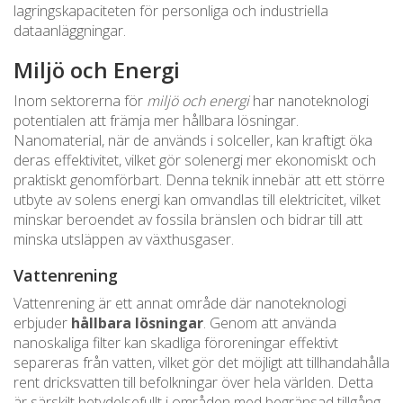
lagringskapaciteten för personliga och industriella
dataanläggningar.
Miljö och Energi
Inom sektorerna för
miljö och energi
har nanoteknologi
potentialen att främja mer hållbara lösningar.
Nanomaterial, när de används i solceller, kan kraftigt öka
deras effektivitet, vilket gör solenergi mer ekonomiskt och
praktiskt genomförbart. Denna teknik innebär att ett större
utbyte av solens energi kan omvandlas till elektricitet, vilket
minskar beroendet av fossila bränslen och bidrar till att
minska utsläppen av växthusgaser.
Vattenrening
Vattenrening är ett annat område där nanoteknologi
erbjuder
hållbara lösningar
. Genom att använda
nanoskaliga filter kan skadliga föroreningar effektivt
separeras från vatten, vilket gör det möjligt att tillhandahålla
rent dricksvatten till befolkningar över hela världen. Detta
är särskilt betydelsefullt i områden med begränsad tillgång