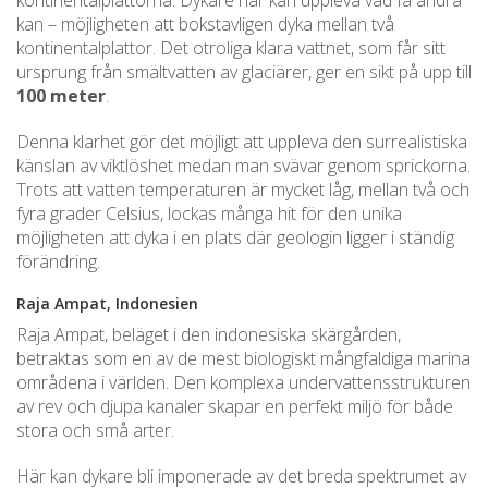
kan – möjligheten att bokstavligen dyka mellan två
kontinentalplattor. Det otroliga klara vattnet, som får sitt
ursprung från smältvatten av glaciärer, ger en sikt på upp till
100 meter
.
Denna klarhet gör det möjligt att uppleva den surrealistiska
känslan av viktlöshet medan man svävar genom sprickorna.
Trots att vatten temperaturen är mycket låg, mellan två och
fyra grader Celsius, lockas många hit för den unika
möjligheten att dyka i en plats där geologin ligger i ständig
förändring.
Raja Ampat, Indonesien
Raja Ampat, beläget i den indonesiska skärgården,
betraktas som en av de mest biologiskt mångfaldiga marina
områdena i världen. Den komplexa undervattensstrukturen
av rev och djupa kanaler skapar en perfekt miljö för både
stora och små arter.
Här kan dykare bli imponerade av det breda spektrumet av