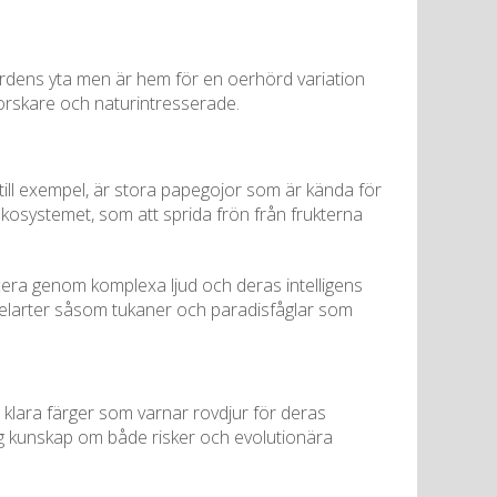
ordens yta men är hem för en oerhörd variation
forskare och naturintresserade.
 till exempel, är stora papegojor som är kända för
i ekosystemet, som att sprida frön från frukterna
cera genom komplexa ljud och deras intelligens
ågelarter såsom tukaner och paradisfåglar som
na klara färger som varnar rovdjur för deras
iktig kunskap om både risker och evolutionära