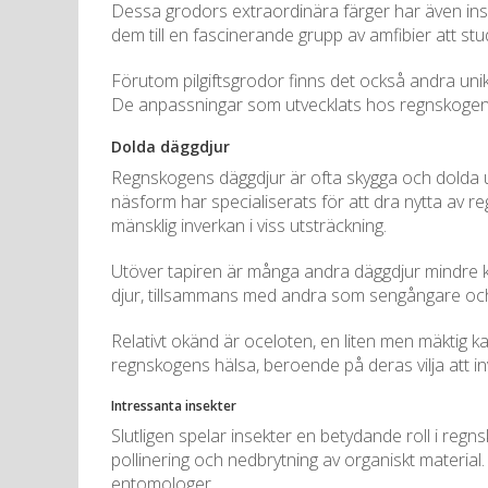
Dessa grodors extraordinära färger har även inspi
dem till en fascinerande grupp av amfibier att stu
Förutom pilgiftsgrodor finns det också andra uni
De anpassningar som utvecklats hos regnskogens 
Dolda däggdjur
Regnskogens däggdjur är ofta skygga och dolda un
näsform har specialiserats för att dra nytta av re
mänsklig inverkan i viss utsträckning.
Utöver tapiren är många andra däggdjur mindre kä
djur, tillsammans med andra som sengångare och ok
Relativt okänd är oceloten, en liten men mäktig k
regnskogens hälsa, beroende på deras vilja att in
Intressanta insekter
Slutligen spelar insekter en betydande roll i re
pollinering och nedbrytning av organiskt material
entomologer.