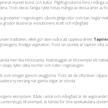
rerat mycket konst och kultur. Pilgiftsgrodorna finns i många v
dera. Trots deras farliga rykte hotas många av dessa arter av för
ka grodarter i regnskogen, såsom glidgrodor som kan ‘segla’ me
grodor illustrerar evolutionens kraft och mångfald.
der trädtaken, vilket gör dem svåra att uppleva direkt.
Tapire
gnskogens frodiga vegetation. Trots sin storlek är tapiren ofta sv
nda men lika intressanta. Nattskuggan är till exempel ett natta
api, fyller olika nischer och roller i regnskogen.
att som smyger genom skuggorna. Trots att de ofta lever i djupa 
vadera ny terräng när gamla stigar är störda.
gnskogens ekosystem. Både i antal och mångfald är de avgörande 
.
Lanternbugs
, till exempel, är kända för sina spektakulära utse