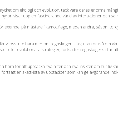
 mycket om ekologi och evolution, tack vare deras enorma må
 flitiga myror, visar upp en fascinerande värld av interaktioner oc
 exempel på mästare i kamouflage, medan andra, såsom tordyvlar
 vi oss inte bara mer om regnskogen själv, utan också om våra eg
 eller evolutionära strategier, fortsätter regnskogens djur att 
a hörn för att upptäcka nya arter och nya insikter om hur liv k
ortsatt en skattkista av upptäckter som kan ge avgörande ins