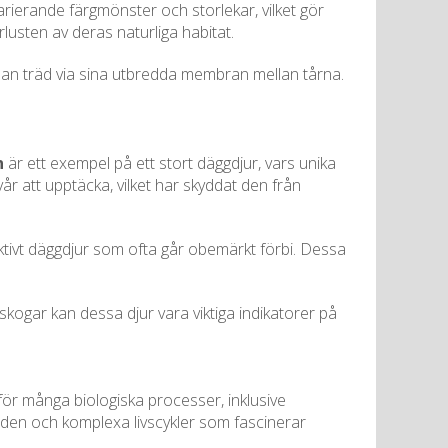
arierande färgmönster och storlekar, vilket gör
lusten av deras naturliga habitat.
llan träd via sina utbredda membran mellan tårna.
n
är ett exempel på ett stort däggdjur, vars unika
år att upptäcka, vilket har skyddat den från
ktivt däggdjur som ofta går obemärkt förbi. Dessa
skogar kan dessa djur vara viktiga indikatorer på
för många biologiska processer, inklusive
enden och komplexa livscykler som fascinerar