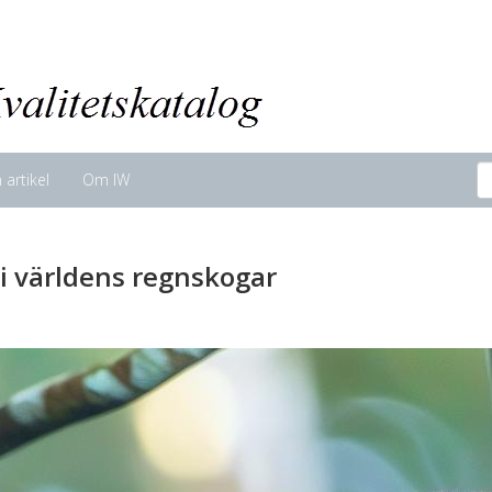
n artikel
Om IW
i världens regnskogar