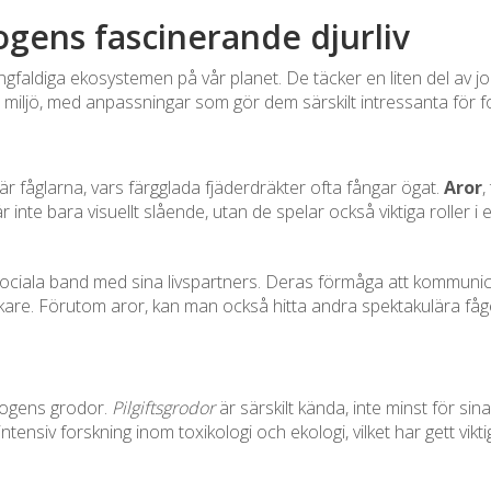
ogens fascinerande djurliv
faldiga ekosystemen på vår planet. De täcker en liten del av j
in miljö, med anpassningar som gör dem särskilt intressanta för 
 fåglarna, vars färgglada fjäderdräkter ofta fångar ögat.
Aror
,
r inte bara visuellt slående, utan de spelar också viktiga roller 
a sociala band med sina livspartners. Deras förmåga att kommuni
rskare. Förutom aror, kan man också hitta andra spektakulära f
kogens grodor.
Pilgiftsgrodor
är särskilt kända, inte minst för si
 intensiv forskning inom toxikologi och ekologi, vilket har gett v