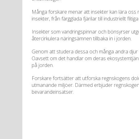
Många forskare menar att insekter kan lära oss
insekter, från färgglada fjärilar till industriellt
Insekter som vandringspinnar och bönsyrser utgör
återcirkulera näringsämnen tillbaka in i jorden.
Genom att studera dessa och många andra djur lär
Oavsett om det handlar om deras ekosystemtjänster
på jorden.
Forskare fortsätter att utforska regnskogens dold
utmanande miljöer. Därmed erbjuder regnskogen f
bevarandeinsatser.