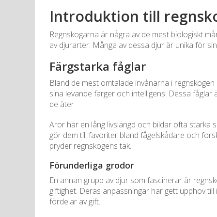
Introduktion till regnsk
Regnskogarna är några av de mest biologiskt mång
av djurarter. Många av dessa djur är unika för s
Färgstarka fåglar
Bland de mest omtalade invånarna i regnskogen är
sina levande färger och intelligens. Dessa fåglar ä
de äter.
Aror har en lång livslängd och bildar ofta stark
gör dem till favoriter bland fågelskådare och fo
pryder regnskogens tak.
Förunderliga grodor
En annan grupp av djur som fascinerar är regns
giftighet. Deras anpassningar har gett upphov till
fördelar av gift.