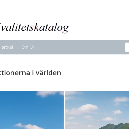
n artikel
Om IW
tionerna i världen