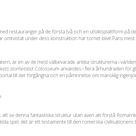
 med restauranger på de första två och en utsiktsplattform på den
var omtvistat under dess konstruktion har tornet blivit Paris me
ern, är en av de mest välbevarade antika strukturerna i världe
ets storhetstid
. Colosseum användes i flera århundraden för gl
ortal till det förgångna och en påminnelse om mänsklig ingenjör
e
 att se denna fantastiska struktur utan även att förstå Romarrikets
da spel; det är ett testamente till den romerska civilisationens