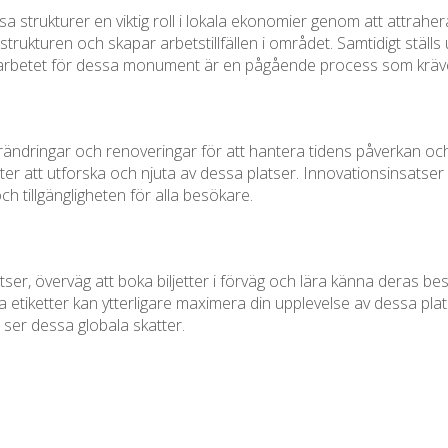
 strukturer en viktig roll i lokala ekonomier genom att attraher
ukturen och skapar arbetstillfällen i området. Samtidigt ställs 
betet för dessa monument är en pågående process som kräver 
ändringar och renoveringar för att hantera tidens påverkan oc
eter att utforska och njuta av dessa platser. Innovationsinsatse
ch tillgängligheten för alla besökare.
ser, överväg att boka biljetter i förväg och lära känna deras be
la etiketter kan ytterligare maximera din upplevelse av dessa pl
ser dessa globala skatter.