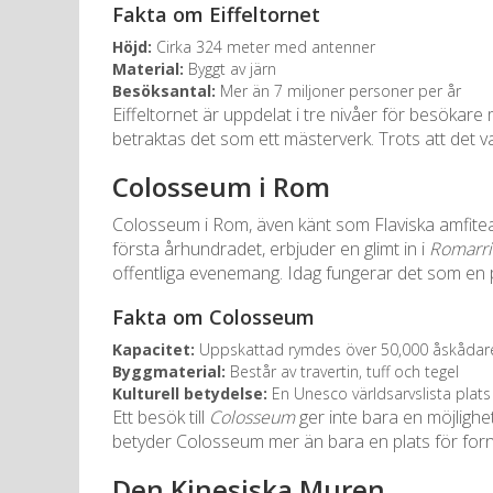
Fakta om Eiffeltornet
Höjd:
Cirka 324 meter med antenner
Material:
Byggt av järn
Besöksantal:
Mer än 7 miljoner personer per år
Eiffeltornet är uppdelat i tre nivåer för besökare
betraktas det som ett mästerverk. Trots att det 
Colosseum i Rom
Colosseum i Rom, även känt som Flaviska amfiteat
första århundradet, erbjuder en glimt in i
Romarrik
offentliga evenemang. Idag fungerar det som en p
Fakta om Colosseum
Kapacitet:
Uppskattad rymdes över 50,000 åskådar
Byggmaterial:
Består av travertin, tuff och tegel
Kulturell betydelse:
En Unesco världsarvslista plats
Ett besök till
Colosseum
ger inte bara en möjlighet
betyder Colosseum mer än bara en plats för fornti
Den Kinesiska Muren