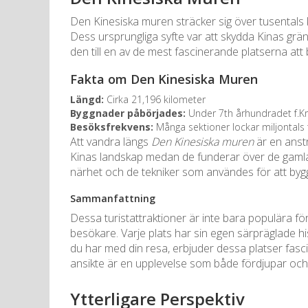
Den Kinesiska muren sträcker sig över tusentals
Dess ursprungliga syfte var att skydda Kinas grä
den till en av de mest fascinerande platserna att
Fakta om Den Kinesiska Muren
Längd:
Cirka 21,196 kilometer
Byggnader påbörjades:
Under 7th århundradet f.Kr
Besöksfrekvens:
Många sektioner lockar miljontals t
Att vandra längs
Den Kinesiska muren
är en anst
Kinas landskap medan de funderar över de gamla 
närhet och de tekniker som användes för att bygg
Sammanfattning
Dessa turistattraktioner är inte bara populära f
besökare. Varje plats har sin egen särpräglade hist
du har med din resa, erbjuder dessa platser fasc
ansikte är en upplevelse som både fördjupar och be
Ytterligare Perspektiv