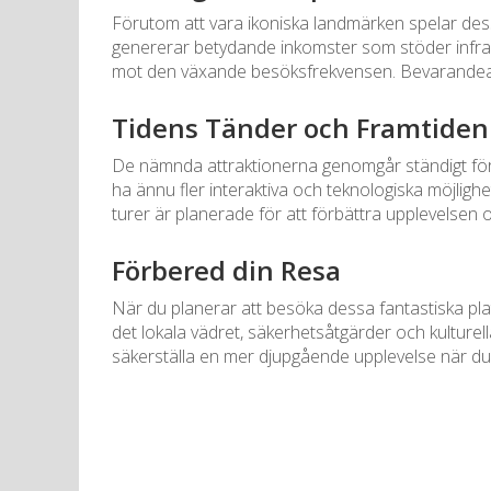
Förutom att vara ikoniska landmärken spelar dessa
genererar betydande inkomster som stöder infrastr
mot den växande besöksfrekvensen. Bevarandear
Tidens Tänder och Framtiden
De nämnda attraktionerna genomgår ständigt för
ha ännu fler interaktiva och teknologiska möjligh
turer är planerade för att förbättra upplevelsen o
Förbered din Resa
När du planerar att besöka dessa fantastiska plat
det lokala vädret, säkerhetsåtgärder och kulturel
säkerställa en mer djupgående upplevelse när du 