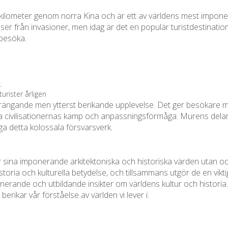
 kilometer genom norra Kina och är ett av världens mest impon
nser från invasioner, men idag är det en populär turistdestinat
 besöka.
.
urister årligen
rängande men ytterst berikande upplevelse. Det ger besökare möj
civilisationernas kamp och anpassningsförmåga. Murens delar h
a detta kolossala försvarsverk.
ör sina imponerande arkitektoniska och historiska värden utan o
oria och kulturella betydelse, och tillsammans utgör de en viktig d
inerande och utbildande insikter om världens kultur och histor
rikar vår förståelse av världen vi lever i.