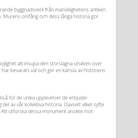
erande byggnadsverk från mänsklighetens antiken.
ion. Murens omfång och dess långa historia gör
lighet att insupa den storslagna utsikten över
ar bevarats väl och ger en känsla av historiens
ckså för de unika upplevelser de erbjuder
el av vår kollektiva historia. Oavsett vilket syfte
ia. Att utforska dessa monument ansikte mot