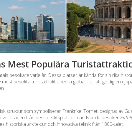
ns Mest Populära Turistattrakti
tals besökare varje år. Dessa platser är kända för sin rika histori
e mest besökta turistattraktionerna globalt för att ge dig en dju
en.
konisk struktur som symboliserar Frankrike. Tornet, designat av Gus
t över staden från dess utsiktsplattformar. När du besöker
Eiffel
es historiska arkitektur och innovativa teknik från 1800-talet.