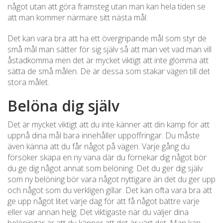
något utan att göra framsteg utan man kan hela tiden se
att man kommer närmare sitt nästa mål.
Det kan vara bra att ha ett övergripande mål som styr de
små mål man sätter för sig själv så att man vet vad man vill
åstadkomma men det är mycket viktigt att inte glömma att
sätta de små målen. De är dessa som stakar vägen till det
stora målet.
Belöna dig själv
Det är mycket viktigt att du inte känner att din kamp för att
uppnå dina mål bara innehåller uppoffringar. Du måste
även känna att du får något på vägen. Varje gång du
försöker skapa en ny vana där du förnekar dig något bör
du ge dig något annat som belöning. Det du ger dig själv
som ny belöning bör vara något nyttigare än det du ger upp
och något som du verkligen gillar. Det kan ofta vara bra att
ge upp något litet varje dag för att få något bättre varje
eller var annan helg. Det viktigaste när du väljer dina
belöningar är att du känner att det är värt det. Man kan