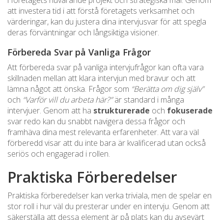
i företagets nuvarande projekt och strategiska mål. Genom
att investera tid i att förstå företagets verksamhet och
värderingar, kan du justera dina intervjusvar för att spegla
deras förväntningar och långsiktiga visioner.
Förbereda Svar på Vanliga Frågor
Att förbereda svar på vanliga intervjufrågor kan ofta vara
skillnaden mellan att klara intervjun med bravur och att
lämna något att önska. Frågor som
“Berätta om dig själv”
och
“Varför vill du arbeta här?”
är standard i många
intervjuer. Genom att ha
strukturerade
och
fokuserade
svar redo kan du snabbt navigera dessa frågor och
framhäva dina mest relevanta erfarenheter. Att vara väl
förberedd visar att du inte bara är kvalificerad utan också
seriös och engagerad i rollen.
Praktiska Förberedelser
Praktiska förberedelser kan verka triviala, men de spelar en
stor roll i hur väl du presterar under en intervju. Genom att
säkerställa att dessa element är på plats kan du avsevärt