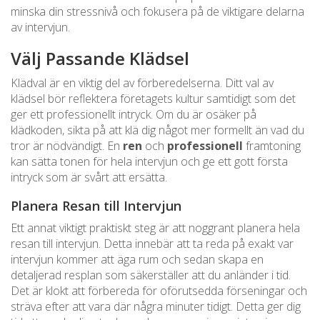
minska din stressnivå och fokusera på de viktigare delarna
av intervjun.
Välj Passande Klädsel
Klädval är en viktig del av förberedelserna. Ditt val av
klädsel bör reflektera företagets kultur samtidigt som det
ger ett professionellt intryck. Om du är osäker på
klädkoden, sikta på att klä dig något mer formellt än vad du
tror är nödvändigt. En
ren
och
professionell
framtoning
kan sätta tonen för hela intervjun och ge ett gott första
intryck som är svårt att ersätta.
Planera Resan till Intervjun
Ett annat viktigt praktiskt steg är att noggrant planera hela
resan till intervjun. Detta innebär att ta reda på exakt var
intervjun kommer att äga rum och sedan skapa en
detaljerad resplan som säkerställer att du anländer i tid.
Det är klokt att förbereda för oförutsedda förseningar och
sträva efter att vara där några minuter tidigt. Detta ger dig