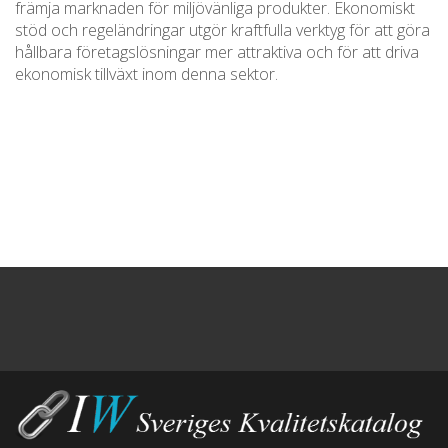
främja marknaden för miljövänliga produkter. Ekonomiskt
stöd och regeländringar utgör kraftfulla verktyg för att göra
hållbara företagslösningar mer attraktiva och för att driva
ekonomisk tillväxt inom denna sektor.