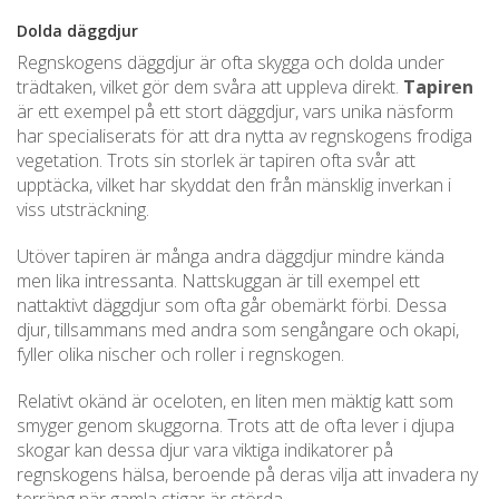
Dolda däggdjur
Regnskogens däggdjur är ofta skygga och dolda under
trädtaken, vilket gör dem svåra att uppleva direkt.
Tapiren
är ett exempel på ett stort däggdjur, vars unika näsform
har specialiserats för att dra nytta av regnskogens frodiga
vegetation. Trots sin storlek är tapiren ofta svår att
upptäcka, vilket har skyddat den från mänsklig inverkan i
viss utsträckning.
Utöver tapiren är många andra däggdjur mindre kända
men lika intressanta. Nattskuggan är till exempel ett
nattaktivt däggdjur som ofta går obemärkt förbi. Dessa
djur, tillsammans med andra som sengångare och okapi,
fyller olika nischer och roller i regnskogen.
Relativt okänd är oceloten, en liten men mäktig katt som
smyger genom skuggorna. Trots att de ofta lever i djupa
skogar kan dessa djur vara viktiga indikatorer på
regnskogens hälsa, beroende på deras vilja att invadera ny
terräng när gamla stigar är störda.