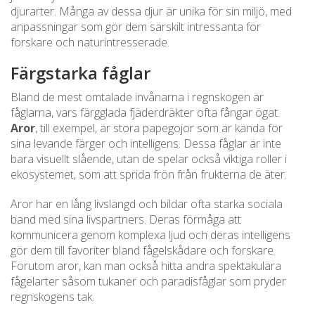
djurarter. Många av dessa djur är unika för sin miljö, med
anpassningar som gör dem särskilt intressanta för
forskare och naturintresserade.
Färgstarka fåglar
Bland de mest omtalade invånarna i regnskogen är
fåglarna, vars färgglada fjäderdräkter ofta fångar ögat.
Aror
, till exempel, är stora papegojor som är kända för
sina levande färger och intelligens. Dessa fåglar är inte
bara visuellt slående, utan de spelar också viktiga roller i
ekosystemet, som att sprida frön från frukterna de äter.
Aror har en lång livslängd och bildar ofta starka sociala
band med sina livspartners. Deras förmåga att
kommunicera genom komplexa ljud och deras intelligens
gör dem till favoriter bland fågelskådare och forskare.
Förutom aror, kan man också hitta andra spektakulära
fågelarter såsom tukaner och paradisfåglar som pryder
regnskogens tak.