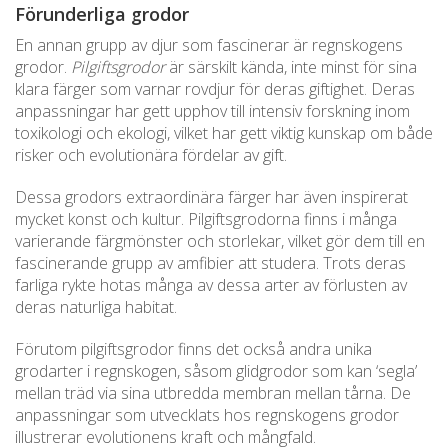
Förunderliga grodor
En annan grupp av djur som fascinerar är regnskogens
grodor.
Pilgiftsgrodor
är särskilt kända, inte minst för sina
klara färger som varnar rovdjur för deras giftighet. Deras
anpassningar har gett upphov till intensiv forskning inom
toxikologi och ekologi, vilket har gett viktig kunskap om både
risker och evolutionära fördelar av gift.
Dessa grodors extraordinära färger har även inspirerat
mycket konst och kultur. Pilgiftsgrodorna finns i många
varierande färgmönster och storlekar, vilket gör dem till en
fascinerande grupp av amfibier att studera. Trots deras
farliga rykte hotas många av dessa arter av förlusten av
deras naturliga habitat.
Förutom pilgiftsgrodor finns det också andra unika
grodarter i regnskogen, såsom glidgrodor som kan ‘segla’
mellan träd via sina utbredda membran mellan tårna. De
anpassningar som utvecklats hos regnskogens grodor
illustrerar evolutionens kraft och mångfald.