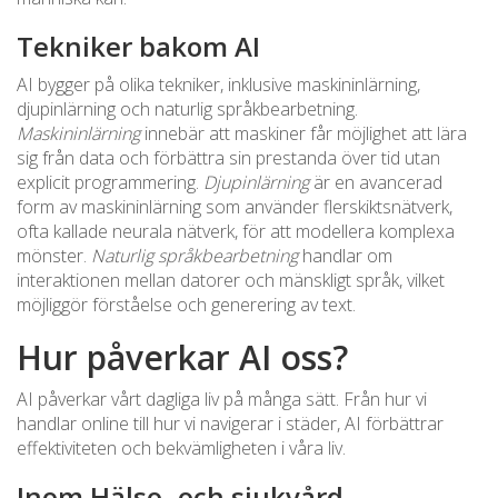
Tekniker bakom AI
AI bygger på olika tekniker, inklusive maskininlärning,
djupinlärning och naturlig språkbearbetning.
Maskininlärning
innebär att maskiner får möjlighet att lära
sig från data och förbättra sin prestanda över tid utan
explicit programmering.
Djupinlärning
är en avancerad
form av maskininlärning som använder flerskiktsnätverk,
ofta kallade neurala nätverk, för att modellera komplexa
mönster.
Naturlig språkbearbetning
handlar om
interaktionen mellan datorer och mänskligt språk, vilket
möjliggör förståelse och generering av text.
Hur påverkar AI oss?
AI påverkar vårt dagliga liv på många sätt. Från hur vi
handlar online till hur vi navigerar i städer, AI förbättrar
effektiviteten och bekvämligheten i våra liv.
Inom Hälso- och sjukvård