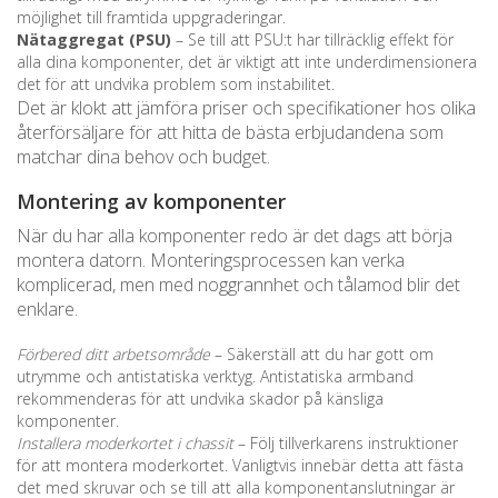
möjlighet till framtida uppgraderingar.
Nätaggregat (PSU)
– Se till att PSU:t har tillräcklig effekt för
alla dina komponenter, det är viktigt att inte underdimensionera
det för att undvika problem som instabilitet.
Det är klokt att jämföra priser och specifikationer hos olika
återförsäljare för att hitta de bästa erbjudandena som
matchar dina behov och budget.
Montering av komponenter
När du har alla komponenter redo är det dags att börja
montera datorn. Monteringsprocessen kan verka
komplicerad, men med noggrannhet och tålamod blir det
enklare.
Förbered ditt arbetsområde
– Säkerställ att du har gott om
utrymme och antistatiska verktyg. Antistatiska armband
rekommenderas för att undvika skador på känsliga
komponenter.
Installera moderkortet i chassit
– Följ tillverkarens instruktioner
för att montera moderkortet. Vanligtvis innebär detta att fästa
det med skruvar och se till att alla komponentanslutningar är