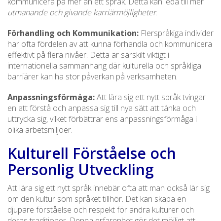
kommunicera på mer än ett språk. Detta kan leda till mer
utmanande och givande karriärmöjligheter
.
Förhandling och Kommunikation:
Flerspråkiga individer
har ofta fördelen av att kunna förhandla och kommunicera
effektivt på flera nivåer. Detta är särskilt viktigt i
internationella sammanhang där kulturella och språkliga
barriärer kan ha stor påverkan på verksamheten.
Anpassningsförmåga:
Att lära sig ett nytt språk tvingar
en att förstå och anpassa sig till nya sätt att tänka och
uttrycka sig, vilket förbättrar ens anpassningsförmåga i
olika arbetsmiljöer.
Kulturell Förståelse och
Personlig Utveckling
Att lära sig ett nytt språk innebär ofta att man också lär sig
om den kultur som språket tillhör. Det kan skapa en
djupare förståelse och respekt för andra kulturer och
deras traditioner. Denna erfarenhet gör det möjligt att