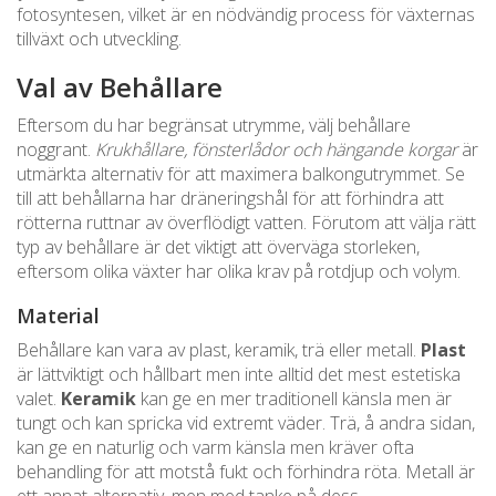
fotosyntesen, vilket är en nödvändig process för växternas
tillväxt och utveckling.
Val av Behållare
Eftersom du har begränsat utrymme, välj behållare
noggrant.
Krukhållare, fönsterlådor och hängande korgar
är
utmärkta alternativ för att maximera balkongutrymmet. Se
till att behållarna har dräneringshål för att förhindra att
rötterna ruttnar av överflödigt vatten. Förutom att välja rätt
typ av behållare är det viktigt att överväga storleken,
eftersom olika växter har olika krav på rotdjup och volym.
Material
Behållare kan vara av plast, keramik, trä eller metall.
Plast
är lättviktigt och hållbart men inte alltid det mest estetiska
valet.
Keramik
kan ge en mer traditionell känsla men är
tungt och kan spricka vid extremt väder. Trä, å andra sidan,
kan ge en naturlig och varm känsla men kräver ofta
behandling för att motstå fukt och förhindra röta. Metall är
ett annat alternativ, men med tanke på dess