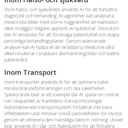
Inom hälso- och sjukvården används AI för att förbättra
diagnostik och behandling. AI-algoritmer kan analysera
medicinska bilder med större noggrannhet än människor,
vilket möjliggör tidigare upptäckt av sjukdomar. Dessutom
kan AI användas för att förutsäga patientutfall och skapa
personliga behandlingsplaner. Genom avancerade
analyser kan AI hjälpa till att skräddarsy medicinsk vård
vilket resulterar i snabbare återhämtningstider och bättre
patientvård.
Inom Transport
Inom transporter används AI för att optimera rutter,
minska bränsleförbrukningen och öka säkerheten.
Självkörande bilar är ett exempel där AI spelar en central
roll i skapandet av framtidens transportlösningar.
Automatiserade transportsystem förbättrar inte bara
effektiviteten utan minskar också sannolikheten för olyckor
genom att eliminera den mänskliga faktorn i körning. Utöver
bilar används AI i tåg- och flygindustrin för att förbättra