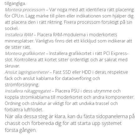
tillgängliga.
Montera processorn
– Var noga med att identifiera rätt placering
för CPU:n. Lägg märke till pilen eller indikationen som hjälper dig
att placera den i rätt riktning. Fixera processorn försiktigt på sin
sockel.
Installera RAM
– Placera RAM-modulerna i moderkortets
minnesplatser. Vanligtvis finns det ett klickljud som indikerar att
de sitter rätt.
Montera grafikkortet
– Installera grafikkortet i rätt PCI Express-
slot. Kontrollera att kortet sitter ordentligt och är säkrat med
skruvar.
Anslut lagringsenheter
– Fäst SSD eller HDD i deras respektive
fack och anslut kablarna för dataöverföring och
strömförsörjning.
Installera nätaggregatet
– Placera PSU i dess utrymme och
koppla strömkablarna till moderkortet och andra komponenter.
Ordning och struktur är viktigt för att undvika trassel och
förbättra luftflödet.
När alla dessa steg är klara, kan du fästa sidopanelerna på
chassit och förbereda dig för att starta upp systemet
första gången.