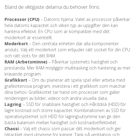
Bland de viktigaste delarna du behöver finns:
Processor (CPU)
– Datorns hjärna. Valet av processor påverkar
hela datorns kapacitet och vilken typ av uppgifter den kan
hantera effektivt. En CPU som är kompatibel med ditt
moderkort är essentiellt.
Moderkort
– Den centrala enheten där alla komponenter
ansluts. Välj ett moderkort som erbjuder rätt socket för din CPU
och rätt slots för ditt RAM.
RAM (Arbetsminne)
– Påverkar systemets hastighet och
prestanda. Mer RAM möjliggör multitasking och hantering av mer
krävande program.
Grafikkort
– Om du planerar att spela spel eller arbeta med
grafikintensiva program, investera i ett grafikkort som matchar
dina behov. Grafikkortet tar hand om processer som gäller
renderingen av bilder, videor och andra visuella data.
Lagring
– SSD för snabbare hastighet och Hårddisk (HDD) för
lägre kostnad och större kapacitet. Kombinationen av SSD för
operativsystemet och HDD för lagringsutrymme kan ge den
bästa balansen mellan hastighet och kostnadseffektivitet.
Chassi
– Välj ett chassi som passar ditt moderkort och ger
tillräckligt med utrymme för kylning. Tänk på ventilation och