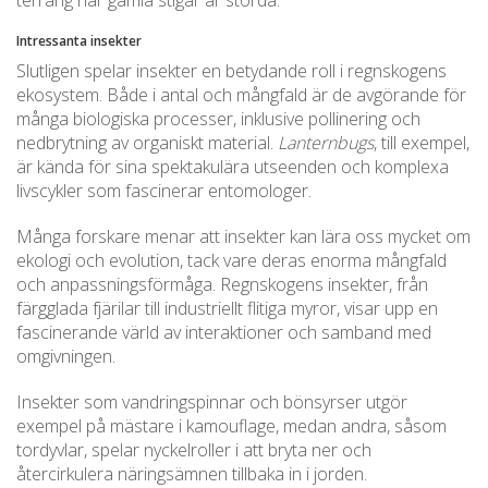
Intressanta insekter
Slutligen spelar insekter en betydande roll i regnskogens
ekosystem. Både i antal och mångfald är de avgörande för
många biologiska processer, inklusive pollinering och
nedbrytning av organiskt material.
Lanternbugs
, till exempel,
är kända för sina spektakulära utseenden och komplexa
livscykler som fascinerar entomologer.
Många forskare menar att insekter kan lära oss mycket om
ekologi och evolution, tack vare deras enorma mångfald
och anpassningsförmåga. Regnskogens insekter, från
färgglada fjärilar till industriellt flitiga myror, visar upp en
fascinerande värld av interaktioner och samband med
omgivningen.
Insekter som vandringspinnar och bönsyrser utgör
exempel på mästare i kamouflage, medan andra, såsom
tordyvlar, spelar nyckelroller i att bryta ner och
återcirkulera näringsämnen tillbaka in i jorden.