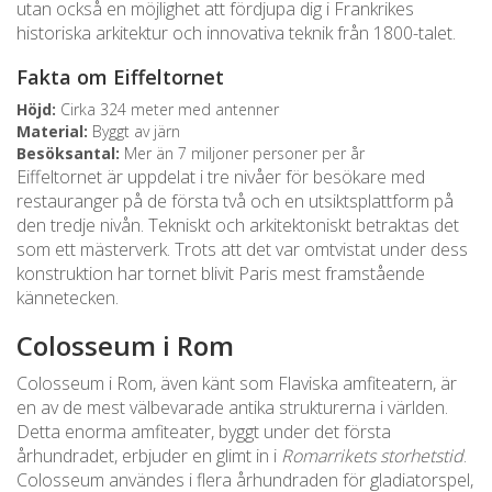
utan också en möjlighet att fördjupa dig i Frankrikes
historiska arkitektur och innovativa teknik från 1800-talet.
Fakta om Eiffeltornet
Höjd:
Cirka 324 meter med antenner
Material:
Byggt av järn
Besöksantal:
Mer än 7 miljoner personer per år
Eiffeltornet är uppdelat i tre nivåer för besökare med
restauranger på de första två och en utsiktsplattform på
den tredje nivån. Tekniskt och arkitektoniskt betraktas det
som ett mästerverk. Trots att det var omtvistat under dess
konstruktion har tornet blivit Paris mest framstående
kännetecken.
Colosseum i Rom
Colosseum i Rom, även känt som Flaviska amfiteatern, är
en av de mest välbevarade antika strukturerna i världen.
Detta enorma amfiteater, byggt under det första
århundradet, erbjuder en glimt in i
Romarrikets storhetstid
.
Colosseum användes i flera århundraden för gladiatorspel,