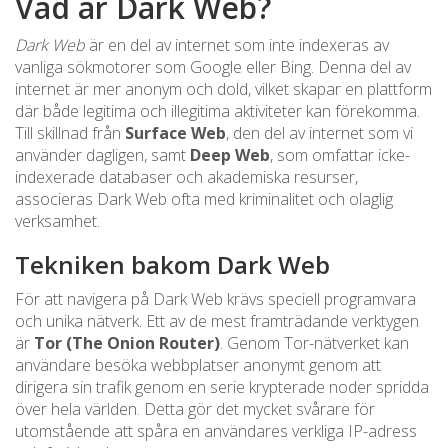
Vad är Dark Web?
Dark Web
är en del av internet som inte indexeras av
vanliga sökmotorer som Google eller Bing. Denna del av
internet är mer anonym och dold, vilket skapar en plattform
där både legitima och illegitima aktiviteter kan förekomma.
Till skillnad från
Surface Web
, den del av internet som vi
använder dagligen, samt
Deep Web
, som omfattar icke-
indexerade databaser och akademiska resurser,
associeras Dark Web ofta med kriminalitet och olaglig
verksamhet.
Tekniken bakom Dark Web
För att navigera på Dark Web krävs speciell programvara
och unika nätverk. Ett av de mest framträdande verktygen
är
Tor (The Onion Router)
. Genom Tor-nätverket kan
användare besöka webbplatser anonymt genom att
dirigera sin trafik genom en serie krypterade noder spridda
över hela världen. Detta gör det mycket svårare för
utomstående att spåra en användares verkliga IP-adress