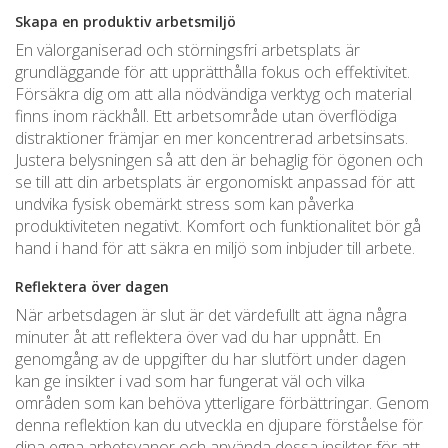
Skapa en produktiv arbetsmiljö
En välorganiserad och störningsfri arbetsplats är
grundläggande för att upprätthålla fokus och effektivitet.
Försäkra dig om att alla nödvändiga verktyg och material
finns inom räckhåll. Ett arbetsområde utan överflödiga
distraktioner främjar en mer koncentrerad arbetsinsats.
Justera belysningen så att den är behaglig för ögonen och
se till att din arbetsplats är ergonomiskt anpassad för att
undvika fysisk obemärkt stress som kan påverka
produktiviteten negativt. Komfort och funktionalitet bör gå
hand i hand för att säkra en miljö som inbjuder till arbete.
Reflektera över dagen
När arbetsdagen är slut är det värdefullt att ägna några
minuter åt att reflektera över vad du har uppnått. En
genomgång av de uppgifter du har slutfört under dagen
kan ge insikter i vad som har fungerat väl och vilka
områden som kan behöva ytterligare förbättringar. Genom
denna reflektion kan du utveckla en djupare förståelse för
dina egna arbetsvanor och använda dessa insikter för att