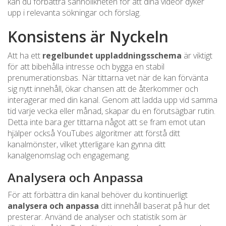
kan du förbättra sannolikheten för att dina videor dyker
upp i relevanta sökningar och förslag.
Konsistens är Nyckeln
Att ha ett
regelbundet uppladdningsschema
är viktigt
för att bibehålla intresse och bygga en stabil
prenumerationsbas. När tittarna vet när de kan förvänta
sig nytt innehåll, ökar chansen att de återkommer och
interagerar med din kanal. Genom att ladda upp vid samma
tid varje vecka eller månad, skapar du en förutsägbar rutin.
Detta inte bara ger tittarna något att se fram emot utan
hjälper också YouTubes algoritmer att förstå ditt
kanalmönster, vilket ytterligare kan gynna ditt
kanalgenomslag och engagemang.
Analysera och Anpassa
För att förbättra din kanal behöver du kontinuerligt
analysera och anpassa
ditt innehåll baserat på hur det
presterar. Använd de analyser och statistik som är