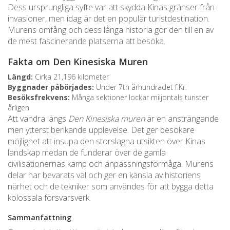
Dess ursprungliga syfte var att skydda Kinas gränser från
invasioner, men idag är det en populär turistdestination.
Murens omfång och dess långa historia gör den till en av
de mest fascinerande platserna att besöka.
Fakta om Den Kinesiska Muren
Längd:
Cirka 21,196 kilometer
Byggnader påbörjades:
Under 7th århundradet f.Kr.
Besöksfrekvens:
Många sektioner lockar miljontals turister
årligen
Att vandra längs
Den Kinesiska muren
är en ansträngande
men ytterst berikande upplevelse. Det ger besökare
möjlighet att insupa den storslagna utsikten över Kinas
landskap medan de funderar över de gamla
civilisationernas kamp och anpassningsförmåga. Murens
delar har bevarats väl och ger en känsla av historiens
närhet och de tekniker som användes för att bygga detta
kolossala försvarsverk.
Sammanfattning