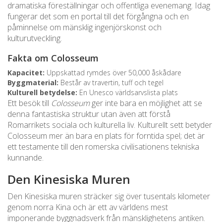
dramatiska föreställningar och offentliga evenemang. Idag
fungerar det som en portal till det förgångna och en
påminnelse om mänsklig ingenjörskonst och
kulturutveckling.
Fakta om Colosseum
Kapacitet:
Uppskattad rymdes över 50,000 åskådare
Byggmaterial:
Består av travertin, tuff och tegel
Kulturell betydelse:
En Unesco världsarvslista plats
Ett besök till
Colosseum
ger inte bara en möjlighet att se
denna fantastiska struktur utan även att förstå
Romarrikets sociala och kulturella liv. Kulturellt sett betyder
Colosseum mer än bara en plats för forntida spel; det är
ett testamente till den romerska civilisationens tekniska
kunnande.
Den Kinesiska Muren
Den Kinesiska muren sträcker sig över tusentals kilometer
genom norra Kina och är ett av världens mest
imponerande byggnadsverk från mänsklighetens antiken.