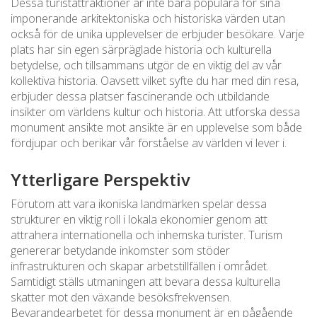
Dessa turistattraktioner är inte bara populära för sina
imponerande arkitektoniska och historiska värden utan
också för de unika upplevelser de erbjuder besökare. Varje
plats har sin egen särpräglade historia och kulturella
betydelse, och tillsammans utgör de en viktig del av vår
kollektiva historia. Oavsett vilket syfte du har med din resa,
erbjuder dessa platser fascinerande och utbildande
insikter om världens kultur och historia. Att utforska dessa
monument ansikte mot ansikte är en upplevelse som både
fördjupar och berikar vår förståelse av världen vi lever i.
Ytterligare Perspektiv
Förutom att vara ikoniska landmärken spelar dessa
strukturer en viktig roll i lokala ekonomier genom att
attrahera internationella och inhemska turister. Turism
genererar betydande inkomster som stöder
infrastrukturen och skapar arbetstillfällen i området.
Samtidigt ställs utmaningen att bevara dessa kulturella
skatter mot den växande besöksfrekvensen.
Bevarandearbetet för dessa monument är en pågående