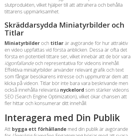
slutprodukten, vilket hjälper till att attrahera och behålla
tittarens uppmärksamhet.
Skräddarsydda Miniatyrbilder och
Titlar
Miniatyrbilder
och
titlar
är avgörande för hur attraktiv
en video uppfattas vid första anblicken. Dessa är ofta det
första en potentiell tittare ser, vilket innebär att de bör vara
iögonfallande
och representativa för videons innehåll.
Effektiva miniatyrbilder använder relevant grafik och text
som fångar besökarens intresse och uppmuntrar dem att
klicka på videon. Titlar bör inte bara vara beskrivande men
också innehålla relevanta
nyckelord
som stärker videons
SEO (Search Engine Optimization), vilket ökar chansen att
fler hittar och konsumerar ditt innehåll.
Interagera med Din Publik
Att
bygga ett förhållande
med din publik är avgörande
för
långsiktig framgång
. Engagemang börjar med att svara