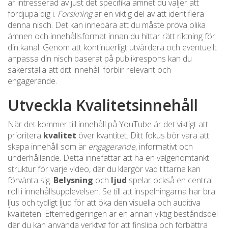
är intresserad av just det specifika ämnet du väljer att
fördjupa dig i.
Forskning
är en viktig del av att identifiera
denna nisch. Det kan innebära att du måste pröva olika
ämnen och innehållsformat innan du hittar rätt riktning för
din kanal. Genom att kontinuerligt utvärdera och eventuellt
anpassa din nisch baserat på publikrespons kan du
säkerställa att ditt innehåll förblir relevant och
engagerande.
Utveckla Kvalitetsinnehåll
När det kommer till innehåll på YouTube är det viktigt att
prioritera
kvalitet
över kvantitet. Ditt fokus bör vara att
skapa innehåll som är
engagerande
, informativt och
underhållande. Detta innefattar att ha en välgenomtänkt
struktur för varje video, där du klargör vad tittarna kan
förvänta sig.
Belysning
och
ljud
spelar också en central
roll i innehållsupplevelsen. Se till att inspelningarna har bra
ljus och tydligt ljud för att öka den visuella och auditiva
kvaliteten. Efterredigeringen är en annan viktig beståndsdel
där du kan använda verktyg för att finslipa och förbättra