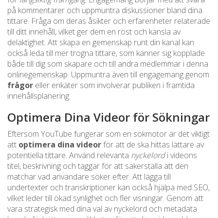
på kommentarer och uppmuntra diskussioner bland dina
tittare. Fråga om deras åsikter och erfarenheter relaterade
till ditt innehåll, vilket ger dem en röst och känsla av
delaktighet. Att skapa en gemenskap runt din kanal kan
också leda till mer trogna tittare, som känner sig kopplade
både till dig som skapare och till andra medlemmar i denna
onlinegemenskap. Uppmuntra även till engagemang genom
frågor
eller enkäter som involverar publiken i framtida
innehållsplanering.
Optimera Dina Videor för Sökningar
Eftersom YouTube fungerar som en sökmotor är det viktigt
att
optimera dina videor
för att de ska hittas lättare av
potentiella tittare. Använd relevanta
nyckelord
i videons
titel, beskrivning och taggar för att säkerställa att den
matchar vad användare söker efter. Att lägga till
undertexter och transkriptioner kan också hjälpa med SEO,
vilket leder till ökad synlighet och fler visningar. Genom att
vara strategisk med dina val av nyckelord och metadata