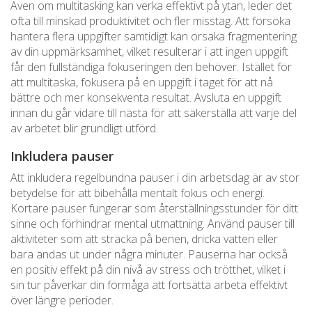
Även om multitasking kan verka effektivt på ytan, leder det
ofta till minskad produktivitet och fler misstag. Att försöka
hantera flera uppgifter samtidigt kan orsaka fragmentering
av din uppmärksamhet, vilket resulterar i att ingen uppgift
får den fullständiga fokuseringen den behöver. Istället för
att multitaska, fokusera på en uppgift i taget för att nå
bättre och mer konsekventa resultat. Avsluta en uppgift
innan du går vidare till nästa för att säkerställa att varje del
av arbetet blir grundligt utförd.
Inkludera pauser
Att inkludera regelbundna pauser i din arbetsdag är av stor
betydelse för att bibehålla mentalt fokus och energi.
Kortare pauser fungerar som återställningsstunder för ditt
sinne och förhindrar mental utmattning. Använd pauser till
aktiviteter som att sträcka på benen, dricka vatten eller
bara andas ut under några minuter. Pauserna har också
en positiv effekt på din nivå av stress och trötthet, vilket i
sin tur påverkar din förmåga att fortsätta arbeta effektivt
över längre perioder.