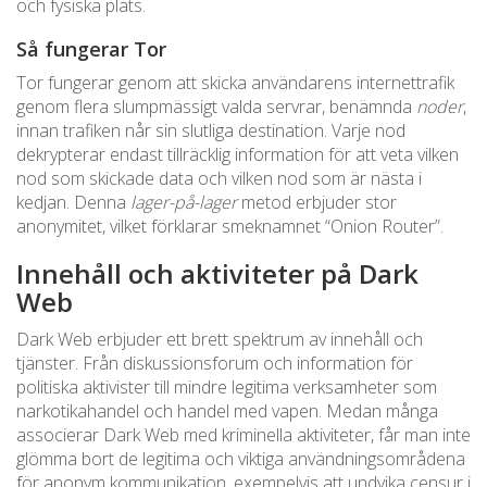
och fysiska plats.
Så fungerar Tor
Tor fungerar genom att skicka användarens internettrafik
genom flera slumpmässigt valda servrar, benämnda
noder
,
innan trafiken når sin slutliga destination. Varje nod
dekrypterar endast tillräcklig information för att veta vilken
nod som skickade data och vilken nod som är nästa i
kedjan. Denna
lager-på-lager
metod erbjuder stor
anonymitet, vilket förklarar smeknamnet “Onion Router”.
Innehåll och aktiviteter på Dark
Web
Dark Web erbjuder ett brett spektrum av innehåll och
tjänster. Från diskussionsforum och information för
politiska aktivister till mindre legitima verksamheter som
narkotikahandel och handel med vapen. Medan många
associerar Dark Web med kriminella aktiviteter, får man inte
glömma bort de legitima och viktiga användningsområdena
för anonym kommunikation, exempelvis att undvika censur i