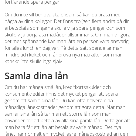
fortfarande spara pengar.
Om du inte vill behöva äta ensam så kan du prata med
några av dina kollegor. Det finns troligen flera andra på din
arbetsplats som gärna skulle vilja spara pengar och som
skulle vilja börja äta matlådor tillsammans. Om man vill göra
det mer spännande kan man låta en person vara ansvarig
för allas lunch en dag var. På detta sätt spenderar man
mindre tid i köket och får pröva nya maträtter som man
kanske inte skulle laga själv.
Samla dina lån
Om du har många små lån, kreditkortsskulder och
konsumentkrediter finns det mycket pengar att spara
genom att samla dina lån. Du kan ofta halvera dina
månatliga lånekostnader genom att göra detta. När man
samlar sina lån så tar man ett större lån som man
använder för att betala av alla sina gamla lån. Detta gör att
man bara får ett lån att betala av varje månad. Det nya
lånet har normalt en mycket lägre månadskostnad än den