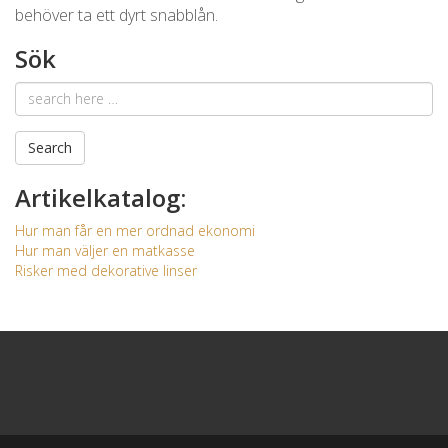
behöver ta ett dyrt snabblån.
Sök
Email
address
Search
Artikelkatalog:
Hur man får en mer ordnad ekonomi
Hur man väljer en matkasse
Risker med dekorative linser