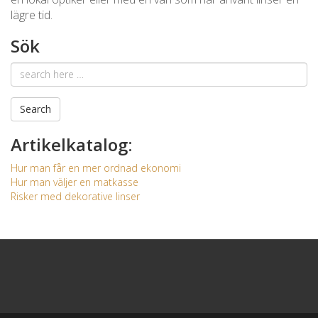
lägre tid.
Sök
Email
address
Search
Artikelkatalog:
Hur man får en mer ordnad ekonomi
Hur man väljer en matkasse
Risker med dekorative linser