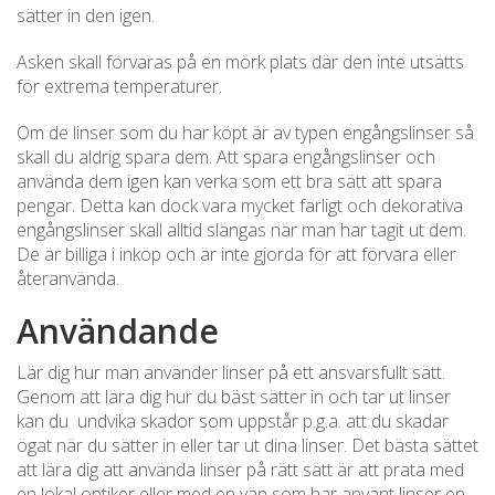
sätter in den igen.
Asken skall förvaras på en mörk plats där den inte utsätts
för extrema temperaturer.
Om de linser som du har köpt är av typen engångslinser så
skall du aldrig spara dem. Att spara engångslinser och
använda dem igen kan verka som ett bra sätt att spara
pengar. Detta kan dock vara mycket farligt och dekorativa
engångslinser skall alltid slängas när man har tagit ut dem.
De är billiga i inköp och är inte gjorda för att förvara eller
återanvända.
Användande
Lär dig hur man använder linser på ett ansvarsfullt sätt.
Genom att lära dig hur du bäst sätter in och tar ut linser
kan du undvika skador som uppstår p.g.a. att du skadar
ögat när du sätter in eller tar ut dina linser. Det bästa sättet
att lära dig att använda linser på rätt sätt är att prata med
en lokal optiker eller med en vän som har använt linser en